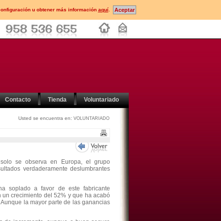
configuración u obtener más información
aquí
.
Contacto
Tienda
Voluntariado
Usted se encuentra en:
VOLUNTARIADO
 solo se observa en Europa, el grupo
ultados verdaderamente deslumbrantes
ha soplado a favor de este fabricante
n un crecimiento del 52% y que ha acabó
. Aunque la mayor parte de las ganancias