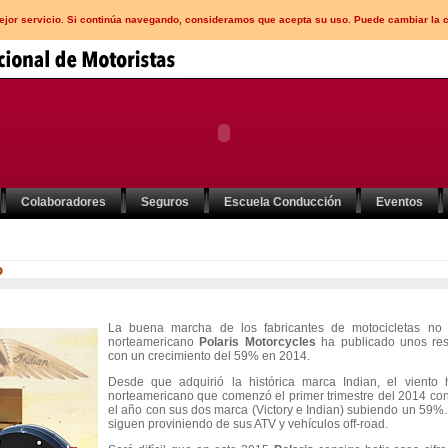
mejor servicio. Si continúa navegando, consideramos que acepta su uso. Puede cambiar la 
Colaboradores
Seguros
Escuela Conducción
Eventos
o
La buena marcha de los fabricantes de motocicletas no
norteamericano
Polaris Motorcycles
ha publicado unos res
con un crecimiento del 59% en 2014.
Desde que adquirió la histórica marca Indian, el viento 
norteamericano que comenzó el primer trimestre del 2014 co
el año con sus dos marca (Victory e Indian) subiendo un 59%
siguen proviniendo de sus ATV y vehículos off-road.