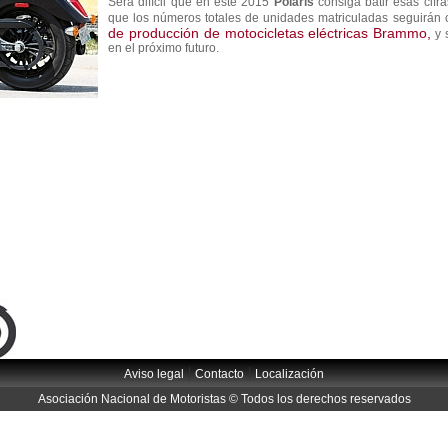
Será difícil que en este 2015
Polaris
consiga batir esas cif
que los números totales de unidades matriculadas seguirán
de producción de motocicletas eléctricas Brammo,
y 
en el próximo futuro.
|
|
Aviso legal
Contacto
Localización
Asociación Nacional de Motoristas © Todos los derechos reservados