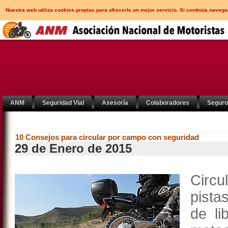
Nuestra web utiliza cookies propias para ofrecerle un mejor servicio. Si continúa nav
ANM
Seguridad Vial
Asesoría
Colaboradores
Segur
10 Consejos para circular por campo con seguridad
29 de Enero de 2015
Circu
pista
de li