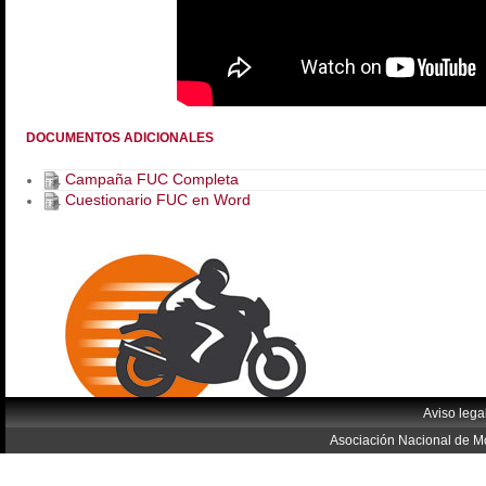
DOCUMENTOS ADICIONALES
Campaña FUC Completa
Cuestionario FUC en Word
Aviso lega
Asociación Nacional de Mo