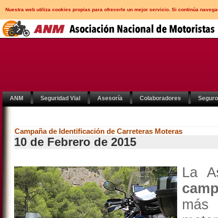
Nuestra web utiliza cookies propias para ofrecerle un mejor servicio. Si continúa nav
ANM
Seguridad Vial
Asesoría
Colaboradores
Segur
Campaña de Identificación de Carreteras Moteras
10 de Febrero de 2015
La A
campa
más 