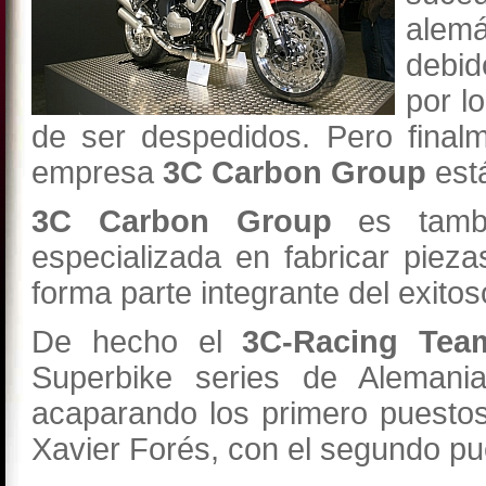
alem
debid
por l
de ser despedidos. Pero finalm
empresa
3C Carbon Group
est
3C Carbon Group
es tambi
especializada en fabricar piez
forma parte integrante del exit
De hecho el
3C-Racing Tea
Superbike series de Alemani
acaparando los primero puestos
Xavier Forés, con el segundo p