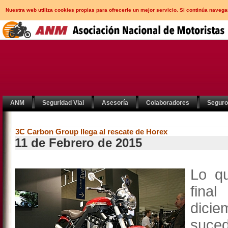
Nuestra web utiliza cookies propias para ofrecerle un mejor servicio. Si continúa nav
ANM
Seguridad Vial
Asesoría
Colaboradores
Segur
3C Carbon Group llega al rescate de Horex
11 de Febrero de 2015
Lo qu
fina
dici
suced