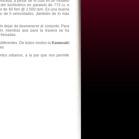
indrada, a pesar de lo cual es un modelo
del bicilíndrico en paralelo de 773 cc e
otor de 60 Nm @ 2.500 rpm. Es una buena
io de 5 velocidades, ¡también de lo más
sin dejar de desmerecer al conjunto. Para
m, mientras que para la trasera se ha
 frenadas.
ndiferentes. De todos modos la
Kawasaki
as.
ntos urbanos, a la par que nos permite