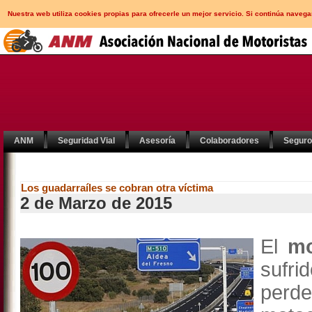
Nuestra web utiliza cookies propias para ofrecerle un mejor servicio. Si continúa nav
ANM
Seguridad Vial
Asesoría
Colaboradores
Segur
Los guadarraíles se cobran otra víctima
2 de Marzo de 2015
El
mo
sufri
perde