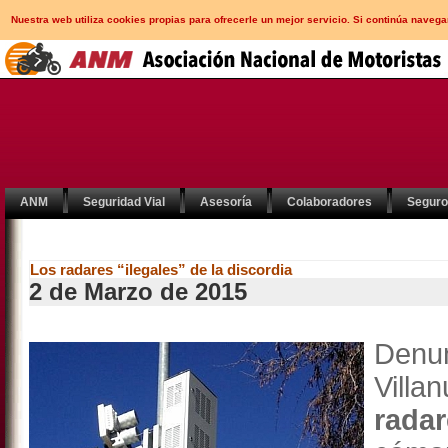
Nuestra web utiliza cookies propias para ofrecerle un mejor servicio. Si continúa nav
ANM
Seguridad Vial
Asesoría
Colaboradores
Segur
Los radares “ilegales” de la discordia
2 de Marzo de 2015
Denu
Vill
rad