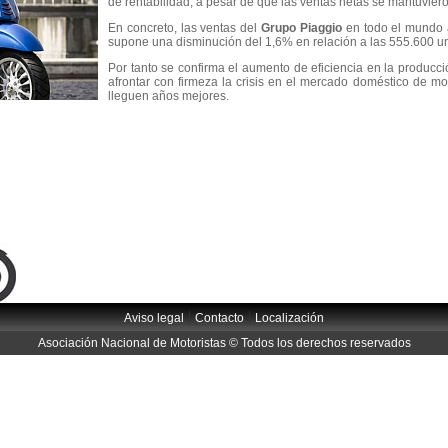
de rentabilidad, a pesar de que las ventas netas se mantuviero
En concreto, las ventas del
Grupo Piaggio
en todo el mundo 
supone una disminución del 1,6% en relación a las 555.600 u
Por tanto se confirma el aumento de eficiencia en la producció
afrontar con firmeza la crisis en el mercado doméstico de mo
lleguen años mejores.
|
|
Aviso legal
Contacto
Localización
Asociación Nacional de Motoristas © Todos los derechos reservados