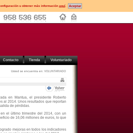
configuración u obtener más información
aquí
.
Contacto
Tienda
Voluntariado
Usted se encuentra en:
VOLUNTARIADO
rada en Mantua, el presidente Roberto
es al 2014. Unos resultados que reportan
salida de pérdidas.
 en el último trimestre del 2014, con un
neficio de 16,06 millones de euros, lo que
ogrado mejoras en todos los indicadores