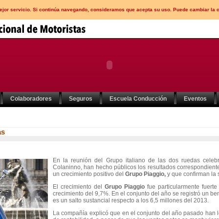
mejor servicio. Si continúa navegando, consideramos que acepta su uso. Puede cambiar la 
Colaboradores
Seguros
Escuela Conducción
Eventos
as
En la reunión del Grupo italiano de las dos ruedas celeb
Colaninno, han hecho públicos los resultados correspondient
un crecimiento positivo del
Grupo Piaggio,
y que confirman la 
El crecimiento del
Grupo Piaggio
fue particularmente fuerte
crecimiento del 9,7%. En el conjunto del año se registró un be
es un salto sustancial respecto a los 6,5 millones del 2013.
La compañía explicó que en el conjunto del año pasado han l