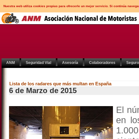
Nuestra web utiliza cookies propias para ofrecerle un mejor servicio. Si continúa nav
ANM
Seguridad Vial
Asesoría
Colaboradores
Segur
Lista de los radares que más multan en España
6 de Marzo de 2015
El nú
en lo
1.000