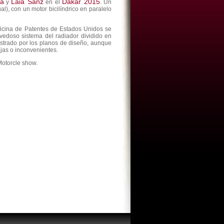
da
Laia Sanz
Dakar 2015
y
en el
. Un
), con un motor bicilíndrico en paralelo
ficina de Patentes de Estados Unidos se
vedoso sistema del radiador dividido en
ostrado por los planos de diseño, aunque
jas o inconvenientes.
Motorcle show.