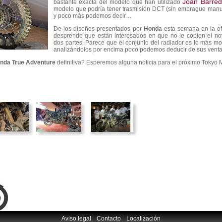
Joan Barre
bastante exacta del modelo que han utilizado
modelo que podría tener trasmisión DCT (sin embrague manual
y poco más podemos decir…
De los diseños presentados por
Honda
esta semana en la o
desprende que están interesados en que no le copien el no
dos partes. Parece que el conjunto del radiador es lo más m
analizándolos por encima poco podemos deducir de sus venta
nda True Adventure
definitiva? Esperemos alguna noticia para el próximo Tokyo 
|
|
Aviso legal
Contacto
Localización