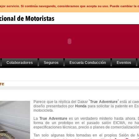
mejor servicio. Si continúa navegando, consideramos que acepta su uso. Puede cambiar la 
Colaboradores
Seguros
Escuela Conducción
Eventos
re
Parece que la réplica del Dakar
`True Adventure´
está al cae
diseño presentados por
Honda
para solicitar la patente en 
motocicleta.
La
True Adventure
es un verdadero misterio hasta ahora. 
forma de un prototipo en el pasado salón EICMA, no ha 
especificaciones técnicas, precio o planes de comercialización
Tan solo algunas fotos tomadas en el propios Salón de M