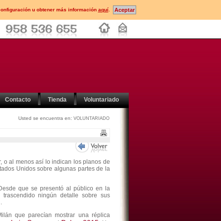
configuración u obtener más información
aquí
.
Contacto
Tienda
Voluntariado
Usted se encuentra en:
VOLUNTARIADO
r, o al menos así lo indican los planos de
Estados Unidos sobre algunas partes de la
Desde que se presentó al público en la
trascendido ningún detalle sobre sus
.
ilán que parecían mostrar una réplica