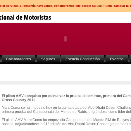
mejor servicio. Si continúa navegando, consideramos que acepta su uso. Puede cambiar la 
Colaboradores
Seguros
Escuela Conducción
Eventos
El piloto AMV conquista por quinta vez la prueba del emirato, primera del C
Cross Country 2011
Marc Coma se ha impuesto hoy en la quinta etapa del Abu Dhabi Desert Challenge 
primera prueba del Campeonato del Mundo de Raids, erigiéndose como líder del
El piloto AMV Marc Coma ha empezado Campeonato del Mundo FIM de Rallyes Cr
posible: adjudicándose la 21º edición del Abu Dhabi Desert Challenge, primera 