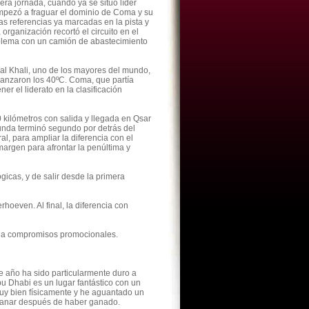
a jornada, cuando ya se situó líder
mpezó a fraguar el dominio de Coma y su
s referencias ya marcadas en la pista y
 organización recortó el circuito en el
oblema con un camión de abastecimiento
al Khali, uno de los mayores del mundo,
anzaron los 40ºC. Coma, que partía
r el liderato en la clasificación
kilómetros con salida y llegada en Qsar
gunda terminó segundo por detrás del
al, para ampliar la diferencia con el
argen para afrontar la penúltima y
gicas, y de salir desde la primera
oeven. Al final, la diferencia con
r a compromisos promocionales.
te año ha sido particularmente duro a
bu Dhabi es un lugar fantástico con un
muy bien físicamente y he aguantado un
 ganar después de haber ganado.