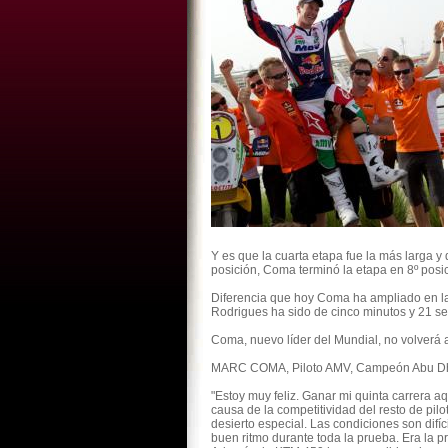
Y es que la cuarta etapa fue la más larga y 
posición, Coma terminó la etapa en 8º posic
Diferencia que hoy Coma ha ampliado en la q
Rodrigues ha sido de cinco minutos y 21 se
Coma, nuevo líder del Mundial, no volverá
MARC COMA, Piloto AMV, Campeón Abu Dha
"Estoy muy feliz. Ganar mi quinta carrera a
causa de la competitividad del resto de pil
desierto especial. Las condiciones son dif
buen ritmo durante toda la prueba. Era la 