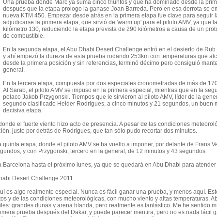
Una prueba donde Marc ya suma cinco triunfos y que ha dominado desde la primer
después que la etapa prologo la ganase Joan Barreda. Pero en esa derrota se e
nueva KTM 450. Empezar desde atrás en la primera etapa fue clave para seguir la
adjudicarse la primera etapa, que sirvió de 'warm up' para el piloto AMV, ya que la
kilómetro 130, reduciendo la etapa prevista de 290 kilómetros a causa de un pr
de combustible.
En la segunda etapa, el Abu Dhabi Desert Challenge entró en el desierto de Rub 
y ahí empezó la dureza de esta prueba rodando 253km con temperaturas que alc
desde la primera posición y sin referencias, terminó décimo pero consiguió mantene
general.
En la tercera etapa, compuesta por dos especiales cronometradas de más de 170 
Al Sarab, el piloto AMV se impuso en la primera especial, mientras que en la se
polaco Jakob Przygonski. Tiempos que le sirvieron al piloto AMV, líder de la gener
segundo clasificado Helder Rodrigues, a cinco minutos y 21 segundos, un buen m
decisiva etapa.
donde el fuerte viento hizo acto de presencia. A pesar de las condiciones meteoroló
ión, justo por detrás de Rodrigues, que tan sólo pudo recortar dos minutos.
uinta etapa, donde el piloto AMV se ha vuelto a imponer, por delante de Frans Verh
gundos, y con Przygonski, tercero en la general, de 12 minutos y 43 segundos.
 a Barcelona hasta el próximo lunes, ya que se quedará en Abu Dhabi para atende
bi Desert Challenge 2011:
quí es algo realmente especial. Nunca es fácil ganar una prueba, y menos aquí. Es
otos y de las condiciones meteorológicas, con mucho viento y altas temperaturas. A
íciles: grandes dunas y arena blanda, pero realmente es fantástico. Me he sentido 
primera prueba después del Dakar, y puede parecer mentira, pero no es nada fácil