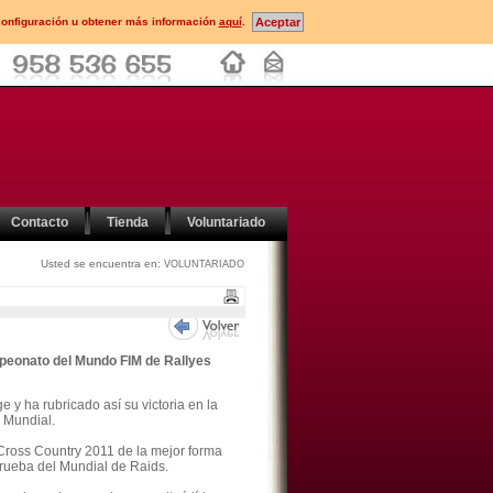
configuración u obtener más información
aquí
.
Contacto
Tienda
Voluntariado
Usted se encuentra en:
VOLUNTARIADO
ampeonato del Mundo FIM de Rallyes
y ha rubricado así su victoria en la
 Mundial.
oss Country 2011 de la mejor forma
prueba del Mundial de Raids.