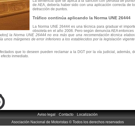
La sentencia que se aplica a la sanción con pérdida de punto
de AEA, debería haber sido con una aplicación correcta de l
detracción de puntos.
Tráfico continúa aplicando la Norma UNE 26444
La Norma UNE 26444 es una técnica para graduar el importe
obsoleta en el año 2006. Pero según denuncia AEA entonces
ectados] la Norma UNE 26444 no era más que una recomendación técnica elabor
 unos márgenes de error inferiores a los establecidos por la legislación vigent
afectados que lo deseen pueden reclamar a la DGT por la vía judicial, además, 
 efecto inmediato.
|
|
Aviso legal
Contacto
Localización
Asociación Nacional de Motoristas © Todos los derechos reservados