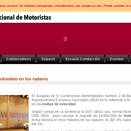
mejor servicio. Si continúa navegando, consideramos que acepta su uso. Puede cambiar la 
Colaboradores
Seguros
Escuela Conducción
Eventos
 obsoleto en los radares
El Juzgado de lo Contencioso Administrativo número 2 de Bu
Automovilistas Europeos Asociados (AEA) en lo referente a la
en las
multas de velocidad.
Según consta en la sentencia la DGT utiliza una norma téc
UNE 2644 - para calcular el importe de 18.000.000 de
mul
dicha técnica el error máximo de los radares es del 3% cuan
del 5%.