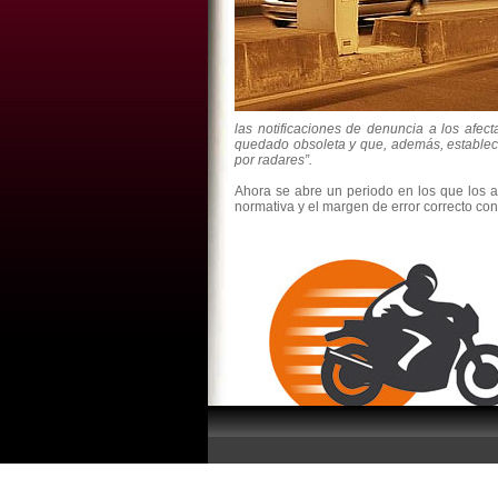
las notificaciones de denuncia a los af
quedado obsoleta y que, además, establecía
por radares”.
Ahora se abre un periodo en los que los 
normativa y el margen de error correcto con