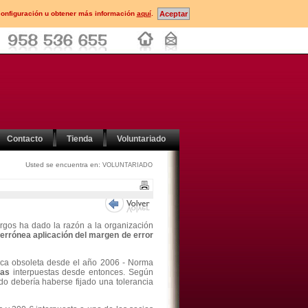
configuración u obtener más información
aquí
.
Contacto
Tienda
Voluntariado
Usted se encuentra en:
VOLUNTARIADO
rgos ha dado la razón a la organización
errónea aplicación del margen de error
nica obsoleta desde el año 2006 - Norma
tas
interpuestas desde entonces. Según
do debería haberse fijado una tolerancia