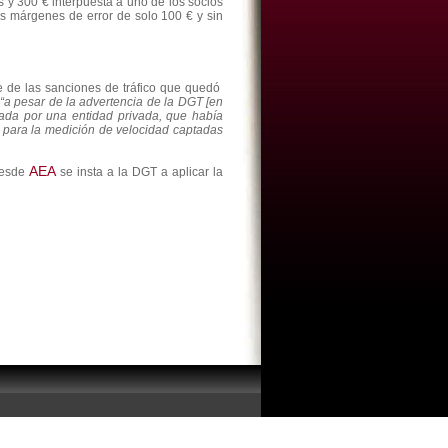
s y 300 € interpuesta a uno de los socios
os márgenes de error de solo 100 € y sin
 de las sanciones de tráfico que quedó
“a pesar de la advertencia de la DGT [en
ada por una entidad privada, que había
e para la medición de velocidad captadas
AEA
desde
se insta a la DGT a aplicar la