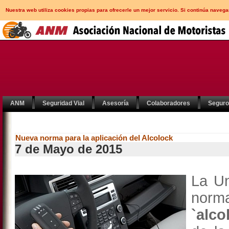
Nuestra web utiliza cookies propias para ofrecerle un mejor servicio. Si continúa nav
ANM
Seguridad Vial
Asesoría
Colaboradores
Segur
Nueva norma para la aplicación del Alcolock
7 de Mayo de 2015
La Un
norma
`alco