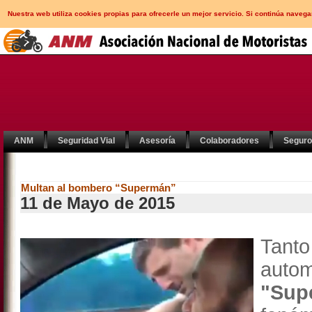
Nuestra web utiliza cookies propias para ofrecerle un mejor servicio. Si continúa nav
ANM
Seguridad Vial
Asesoría
Colaboradores
Segur
Multan al bombero “Supermán”
11 de Mayo de 2015
Tant
autom
"Su