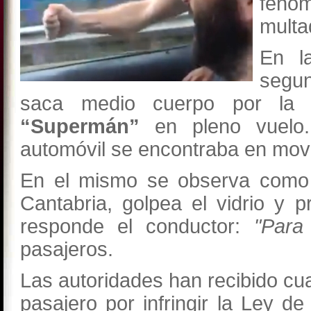
fenóm
multa
En l
segu
saca medio cuerpo por la v
“Supermán”
en pleno vuelo
automóvil se encontraba en movi
En el mismo se observa como 
Cantabria, golpea el vidrio y 
responde el conductor:
"Para 
pasajeros.
Las autoridades han recibido cua
pasajero por infringir la Ley d