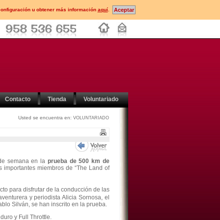
configuración u obtener más información
aquí
.
Contacto
Tienda
Voluntariado
Usted se encuentra en:
VOLUNTARIADO
n de semana en la
prueba de 500 km de
s importantes miembros de “The Land of
cto para disfrutar de la conducción de las
venturera y periodista Alicia Sornosa, el
blo Silván, se han inscrito en la prueba.
uro y Full Throttle.