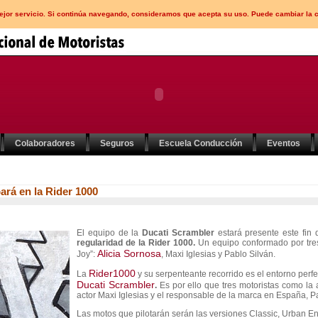
mejor servicio. Si continúa navegando, consideramos que acepta su uso. Puede cambiar la 
Colaboradores
Seguros
Escuela Conducción
Eventos
ará en la Rider 1000
El equipo de la
Ducati Scrambler
estará presente este fi
regularidad de la Rider 1000.
Un equipo conformado por tre
Alicia Sornosa
Joy”:
, Maxi Iglesias y Pablo Silván.
Rider1000
La
y su serpenteante recorrido es el entorno perfe
Ducati Scrambler
.
Es por ello que tres motoristas como la a
actor Maxi Iglesias y el responsable de la marca en España, Pa
Las motos que pilotarán serán las versiones Classic, Urban End