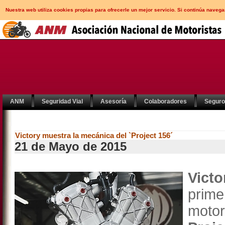
Nuestra web utiliza cookies propias para ofrecerle un mejor servicio. Si continúa nav
ANM
Seguridad Vial
Asesoría
Colaboradores
Segur
Victory muestra la mecánica del `Project 156´
21 de Mayo de 2015
Victo
prim
moto