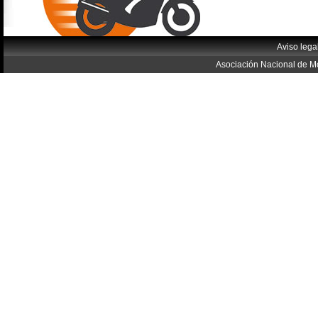
Aviso lega
Asociación Nacional de Mo