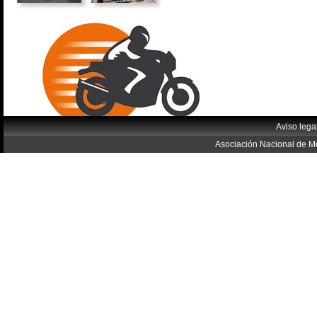
Aviso lega
Asociación Nacional de Mo