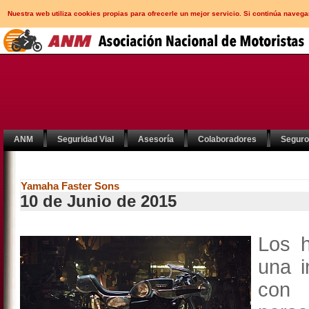
Nuestra web utiliza cookies propias para ofrecerle un mejor servicio. Si continúa nav
ANM
Seguridad Vial
Asesoría
Colaboradores
Segur
Yamaha Faster Sons
10 de Junio de 2015
Los h
una i
con 