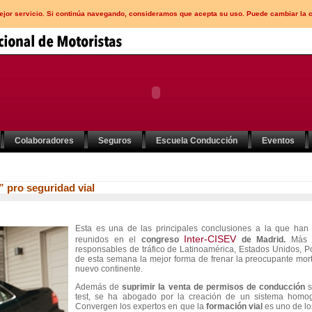
mejor servicio. Si continúa navegando, consideramos que acepta su uso. Puede cambiar la 
Colaboradores
Seguros
Escuela Conducción
Eventos
” pro seguridad vial
Esta es una de las principales conclusiones a la que han
Inter-CISEV
reunidos en el
congreso
de Madrid.
Más d
responsables de tráfico de Latinoamérica, Estados Unidos, P
de esta semana la mejor forma de frenar la preocupante morta
nuevo continente.
Además de
suprimir la venta de permisos de conducción
s
test, se ha abogado por la creación de un sistema homo
Convergen los expertos en que la
formación vial
es uno de lo