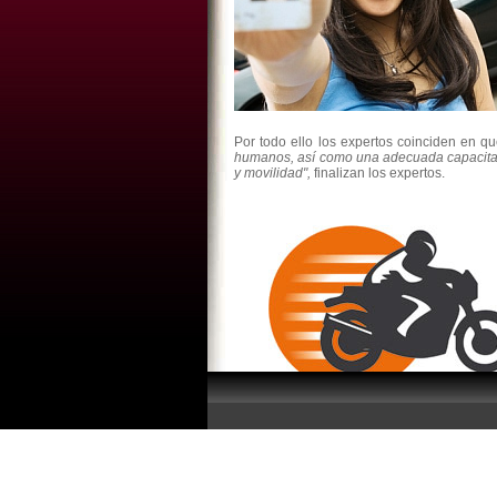
Por todo ello los expertos coinciden en q
humanos, así como una adecuada capacitac
y movilidad",
finalizan los expertos.