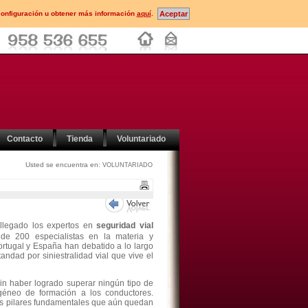
configuración u obtener más información
aquí
.
Contacto
Tienda
Voluntariado
Usted se encuentra en:
VOLUNTARIADO
 llegado los expertos en
seguridad vial
e 200 especialistas en la materia y
ortugal y España han debatido a lo largo
ndad por siniestralidad vial que vive el
in haber logrado superar ningún tipo de
géneo de formación a los conductores.
s pilares fundamentales que aún quedan