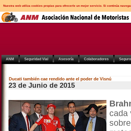
Nuestra web utiliza cookies propias para ofrecerle un mejor servicio. Si continúa nav
ANM
Seguridad Vial
Asesoría
Colaboradores
Segur
Ducati también cae rendido ante el poder de Visnú
23 de Junio de 2015
Brah
cada 
sob