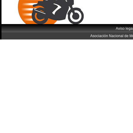
Aviso lega
Asociación Nacional de Mo