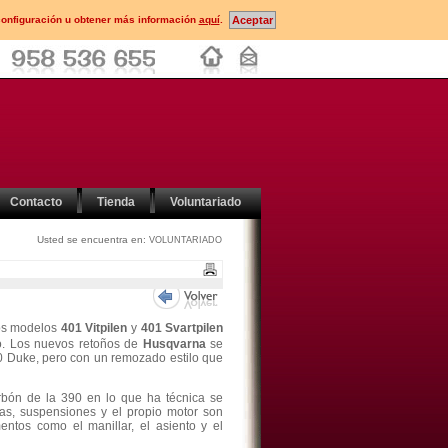
configuración u obtener más información
aquí
.
Contacto
Tienda
Voluntariado
Usted se encuentra en:
VOLUNTARIADO
los modelos
401 Vitpilen
y
401 Svartpilen
. Los nuevos retoños de
Husqvarna
se
0 Duke, pero con un remozado estilo que
bón de la 390 en lo que ha técnica se
das, suspensiones y el propio motor son
entos como el manillar, el asiento y el