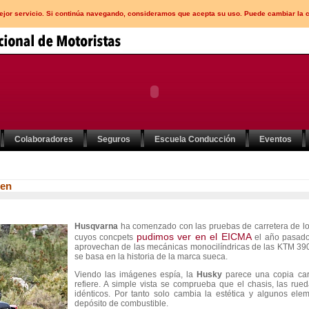
mejor servicio. Si continúa navegando, consideramos que acepta su uso. Puede cambiar la 
Colaboradores
Seguros
Escuela Conducción
Eventos
len
Husqvarna
ha comenzado con las pruebas de carretera de 
pudimos ver en el EICMA
cuyos concpets
el año pasado
aprovechan de las mecánicas monocilíndricas de las KTM 39
se basa en la historia de la marca sueca.
Viendo las imágenes espía, la
Husky
parece una copia car
refiere. A simple vista se comprueba que el chasis, las rue
idénticos. Por tanto solo cambia la estética y algunos elem
depósito de combustible.