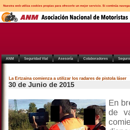
Nuestra web utiliza cookies propias para ofrecerle un mejor servicio. Si continúa nav
ANM
Seguridad Vial
Asesoría
Colaboradores
Segur
La Ertzaina comienza a utilizar los radares de pistola láser
30 de Junio de 2015
En br
de v
comi