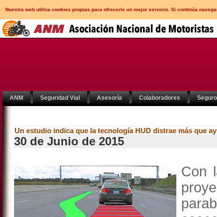
Nuestra web utiliza cookies propias para ofrecerle un mejor servicio. Si continúa nav
ANM
Seguridad Vial
Asesoría
Colaboradores
Segur
Un estudio indica que la tecnología HUD distrae más que a
30 de Junio de 2015
Con l
proy
parab