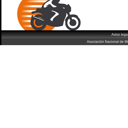
Aviso lega
Asociación Nacional de Mo