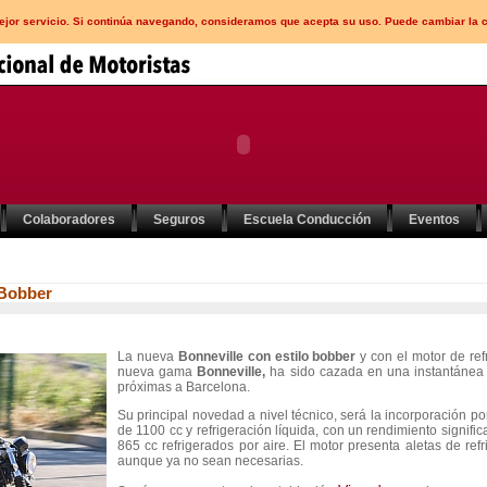
mejor servicio. Si continúa navegando, consideramos que acepta su uso. Puede cambiar la 
Colaboradores
Seguros
Escuela Conducción
Eventos
 Bobber
La nueva
Bonneville con estilo bobber
y con el motor de ref
nueva gama
Bonneville,
ha sido cazada en una instantánea 
próximas a Barcelona.
Su principal novedad a nivel técnico, será la incorporación 
de 1100 cc y refrigeración líquida, con un rendimiento signifi
865 cc refrigerados por aire. El motor presenta aletas de refr
aunque ya no sean necesarias.