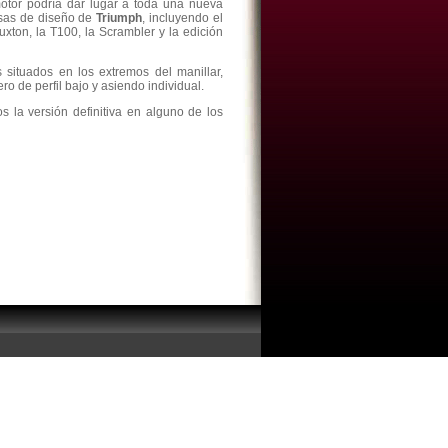
otor podría dar lugar a toda una nueva
sas de diseño de
Triumph
, incluyendo el
uxton, la T100, la Scrambler y la edición
 situados en los extremos del manillar,
ro de perfil bajo y asiendo individual.
 la versión definitiva en alguno de los