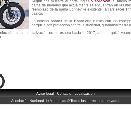
Visordown
Según nos muestra el portal inglés
, el nuevo m
gama de modelos que actualmente se encuentran en las me
reemplazo de la gama Bonneville existente: la café racer Thr
básica.
La edición
bobber
de la
Bonneville
cuenta con los espejos
horquilla con protección contra la suciedad, guardabarros trase
oducción, su comercialización no se espera hasta el 2017, aunque quizá veamos
o.
|
|
Aviso legal
Contacto
Localización
Asociación Nacional de Motoristas © Todos los derechos reservados