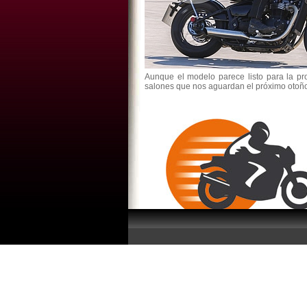
Aunque el modelo parece listo para la pr
salones que nos aguardan el próximo otoñ