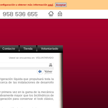
configuración u obtener más información
aquí
.
Contacto
Tienda
Voluntariado
Usted se encuentra en:
VOLUNTARIADO
rigeración líquida que propulsará toda la
cerca de las instalaciones de desarrollo
por primera vez en la gama de la mecánica
cativamente mayor que los bicilíndricos de
igeración para conservar el look clásico,