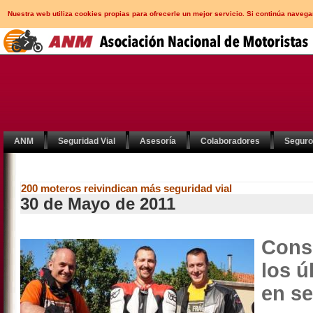
Nuestra web utiliza cookies propias para ofrecerle un mejor servicio. Si continúa nav
ANM
Seguridad Vial
Asesoría
Colaboradores
Segur
200 moteros reivindican más seguridad vial
30 de Mayo de 2011
Consi
los ú
en s