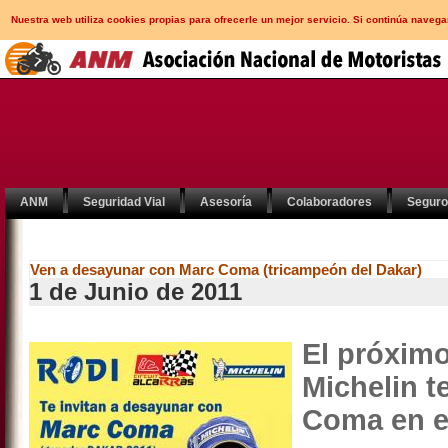
Nuestra web utiliza cookies propias para ofrecerle un mejor servicio. Si continúa nav
ANM
Seguridad Vial
Asesoría
Colaboradores
Segur
Ven a desayunar con Marc Coma (tricampeón del Dakar)
1 de Junio de 2011
El próxim
Michelin t
Coma en el