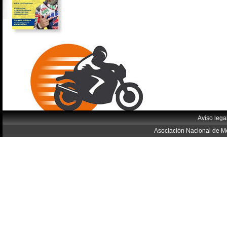
Aviso lega
Asociación Nacional de Mo