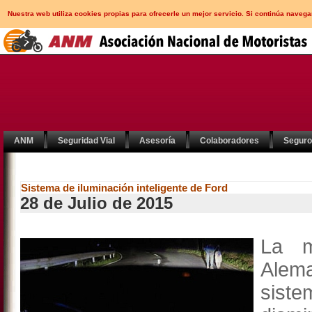
Nuestra web utiliza cookies propias para ofrecerle un mejor servicio. Si continúa nav
ANM
Seguridad Vial
Asesoría
Colaboradores
Segur
Sistema de iluminación inteligente de Ford
28 de Julio de 2015
La 
Alema
sist