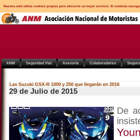
Nuestra web utiliza cookies propias para ofrecerle un mejor servicio. Si continúa nav
ANM
Seguridad Vial
Asesoría
Colaboradores
Segur
Las Suzuki GSX-R 1000 y 250 que llegarán en 2016
29 de Julio de 2015
De a
insis
Youn