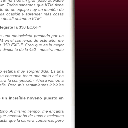
 KTM ha sido un gran paso adelante
eliz. Todos sabemos que KTM tiene
rte de un equipo hay un montón de
ada ocasión y aprender más cosas
ue decidí unirme a KTM”.
legiste la 350 ECX-F?
n una motocicleta prestada por un
TM en el comienzo de este año, me
la 350 EXC-F. Creo que es la mejor
endimiento de la 450 - nuestra moto
io estaba muy sorprendida. Es una
ran consuelo tener una moto así en
para la competición. Ahora vamos a
la. Pero mis sentimientos iniciales
un increíble noveno puesto en
itorio. Al mismo tiempo, me encanta
 que necesitaba de unas excelentes
asta que la carrera comience, pero