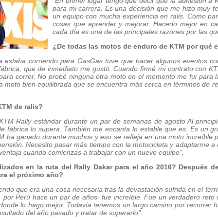
“En primer lugar tengo que decir que la adhesión a
para mi carrera. Es una decisión que me hizo muy f
un equipo con mucha experiencia en ralis. Como pa
cosas que aprender y mejorar. Hacerlo mejor en c
cada día es una de las principales razones por las q
¿De todas las motos de enduro de
KTM
por qué e
ía estaba corriendo para GasGas tuve que hacer algunos eventos co
brica, que de inmediato me gustó. Cuando firmé mi contrato con K
 para correr. No probé ninguna otra moto en el momento me fui para 
una moto bien equilibrada que se encuentra más cerca en términos de r
KTM
de ralis?
TM Rally estándar durante un par de semanas de agosto Al princip
e fábrica lo supera. También me encanta lo estable que es. Es un g
M ha ganado durante muchos y eso se refleja en una moto increíble 
pensión. Necesito pasar más tiempo con la motocicleta y adaptarme a el
 ventaja cuando comienzas a trabajar con un nuevo equipo".
izados en la ruta del
Rally Dakar
para el año
2016?
Después de 
ara el próximo año?
endo que era una cosa necesaria tras la devastación sufrida en el terr
por Perú hace un par de años- fue increíble. Fue un verdadero reto
 donde lo hago mejor. Todavía tenemos un largo camino por recorrer h
sultado del año pasado y tratar de superarlo".