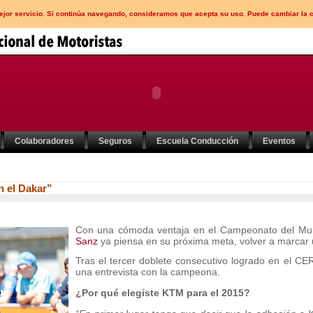
mejor servicio. Si continúa navegando, consideramos que acepta su uso. Puede cambiar la 
Colaboradores
Seguros
Escuela Conducción
Eventos
n el Dakar”
Con una cómoda ventaja en el Campeonato del Mu
Sanz
ya piensa en su próxima meta, volver a marcar u
Tras el tercer doblete consecutivo logrado en el C
una entrevista con la campeona.
¿Por qué elegiste
KTM
para el 2015?