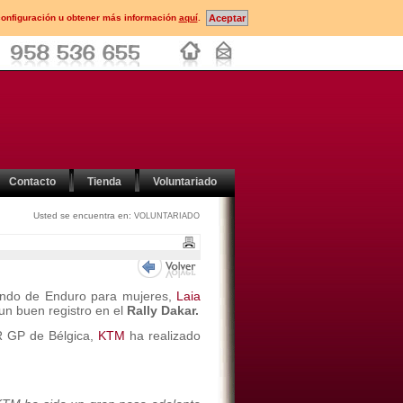
configuración u obtener más información
aquí
.
Contacto
Tienda
Voluntariado
Usted se encuentra en:
VOLUNTARIADO
ndo de Enduro para mujeres,
Laia
n buen registro en el
Rally Dakar.
ER GP de Bélgica,
KTM
ha realizado