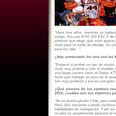
“Hace tres años, mientras yo todav
amigo. Era una KTM 350 EXC-F de fá
pidieron que elegir qué moto quería
moto para mi estilo de pilotaje. Es 
para los ralis - ".
¿Has comenzado los test con las
"Empecé a probar un par de motos K
moto muy potente y solo el modelo d
una larga carrera como el Dakar. KT
tener que trabajar un poco en la sus
son muy positivos y eso es una gran
¿Qué piensas de los cambios real
2015, ¿cuáles son tus objetivos p
"No es bueno perder Chile, pero enti
Perú. Aún recuerdo cuando corrimos 
habilidades de navegación. Y ahí es
mi plan es simplemente alcanzar el re