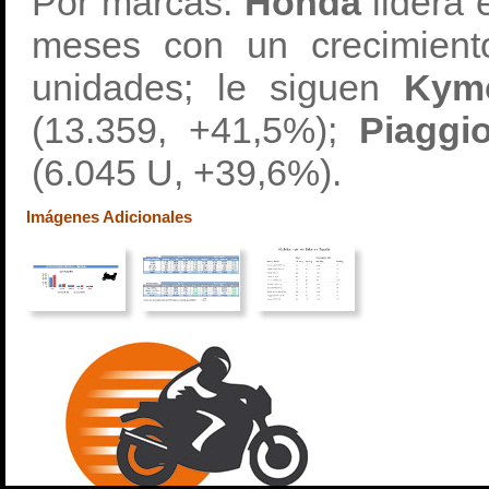
Por marcas:
Honda
lidera
meses con un crecimient
unidades; le siguen
Kym
(13.359, +41,5%);
Piagg
(6.045 U, +39,6%).
Imágenes Adicionales