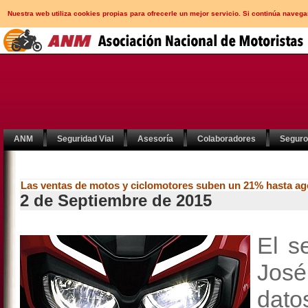
Nuestra web utiliza cookies propias para ofrecerle un mejor servicio. Si continúa nav
ANM
Seguridad Vial
Asesoría
Colaboradores
Segur
Las ventas de motos y ciclomotores suben un 21% hasta ag
2 de Septiembre de 2015
El s
José
dato