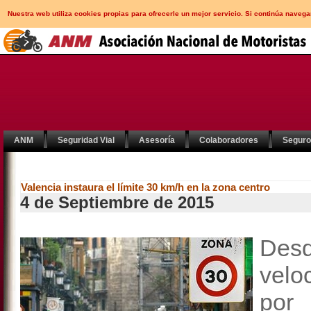
Nuestra web utiliza cookies propias para ofrecerle un mejor servicio. Si continúa nav
ANM
Seguridad Vial
Asesoría
Colaboradores
Segur
Valencia instaura el límite 30 km/h en la zona centro
4 de Septiembre de 2015
Des
velo
po