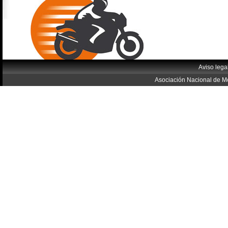
Aviso lega
Asociación Nacional de Mo