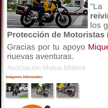
"L
reiv
los 
Protección de Motoristas 
Gracias por tu apoyo
Miqu
nuevas aventuras.
Asociación Mutua Motera
Imágenes Adicionales