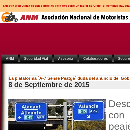
Nuestra web utiliza cookies propias para ofrecerle un mejor servicio. Si continúa nav
ANM
Seguridad Vial
Asesoría
Colaboradores
Segur
La plataforma `A-7 Sense Peatge´ duda del anuncio del Gob
8 de Septiembre de 2015
Desd
con 
peaj