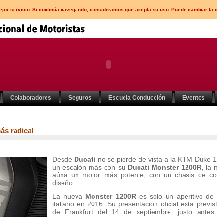
mejor servicio. Si continúa navegando, consideramos que acepta su uso. Puede cambiar la 
Colaboradores
Seguros
Escuela Conducción
Eventos
ás radical
Desde
Ducati
no se pierde de vista a la KTM Duke 1
un escalón más con su
Ducati Monster 1200R,
la n
aúna un motor más potente, con un chasis de co
diseño.
La nueva
Monster 1200R
es solo un aperitivo de
italiano en 2016. Su presentación oficial está prev
de Frankfurt del 14 de septiembre, justo ante