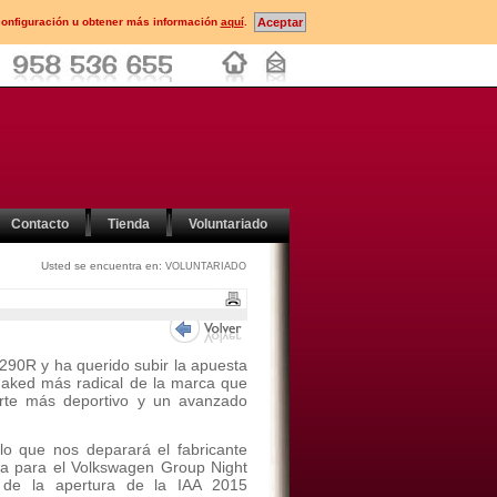
configuración u obtener más información
aquí
.
Contacto
Tienda
Voluntariado
Usted se encuentra en:
VOLUNTARIADO
290R y ha querido subir la apuesta
aked más radical de la marca que
rte más deportivo y un avanzado
 lo que nos deparará el fabricante
ista para el Volkswagen Group Night
s de la apertura de la IAA 2015