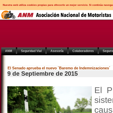
Nuestra web utiliza cookies propias para ofrecerle un mejor servicio. Si continúa nav
ANM
Seguridad Vial
Asesoría
Colaboradores
Segur
El Senado aprueba el nuevo `Baremo de Indemnizaciones´
9 de Septiembre de 2015
El P
sis
cau