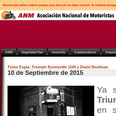
Nuestra web utiliza cookies propias para ofrecerle un mejor servicio. Si continúa nav
ANM
Seguridad Vial
Asesoría
Colaboradores
Segur
Fotos Espía: Triumph Bonneville 1100 y David Beckham
10 de Septiembre de 2015
Ya 
Tri
en 