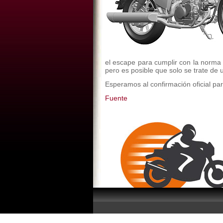
el escape para cumplir con la norma a
pero es posible que solo se trate de
Esperamos al confirmación oficial pa
Fuente