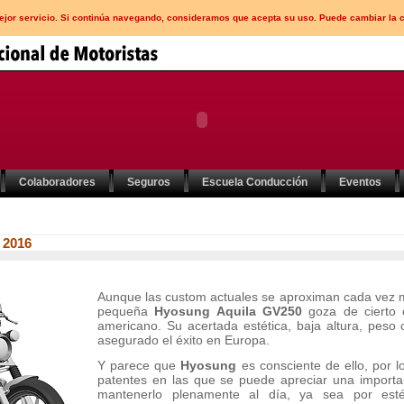
mejor servicio. Si continúa navegando, consideramos que acepta su uso. Puede cambiar la 
Colaboradores
Seguros
Escuela Conducción
Eventos
 2016
Aunque las custom actuales se aproximan cada vez má
pequeña
Hyosung Aquila GV250
goza de cierto é
americano. Su acertada estética, baja altura, peso 
asegurado el éxito en Europa.
Y parece que
Hyosung
es consciente de ello, por l
patentes en las que se puede apreciar una import
mantenerlo plenamente al día, ya sea por esté