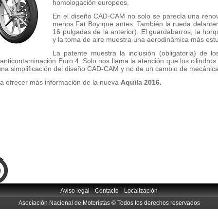
homologación europeos.
En el diseño CAD-CAM no solo se parecía una renov
menos Fat Boy que antes. También la rueda delanter
16 pulgadas de la anterior). El guardabarros, la horqu
y la toma de aire muestra una aerodinámica más est
La patente muestra la inclusión (obligatoria) de l
nticontaminación Euro 4. Solo nos llama la atención que los cilindros 
 una simplificación del diseño CAD-CAM y no de un cambio de mecánica p
ra ofrecer más información de la nueva
Aquila 2016.
|
|
Aviso legal
Contacto
Localización
Asociación Nacional de Motoristas © Todos los derechos reservados