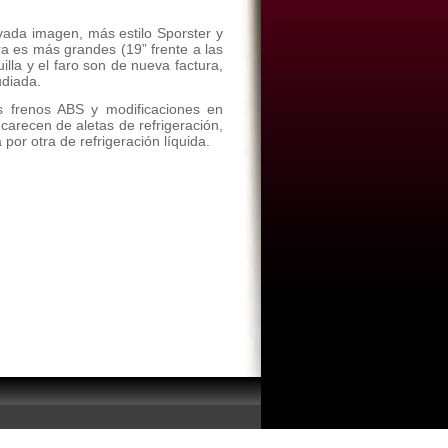
ada imagen, más estilo Sporster y
a es más grandes (19” frente a las
illa y el faro son de nueva factura,
udiada.
os frenos ABS y modificaciones en
carecen de aletas de refrigeración,
or otra de refrigeración líquida.