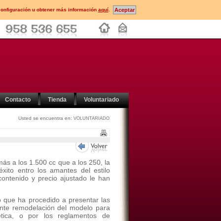
configuración u obtener más información
aquí
.
Contacto
Tienda
Voluntariado
Usted se encuentra en:
VOLUNTARIADO
s a los 1.500 cc que a los 250, la
xito entro los amantes del estilo
contenido y precio ajustado le han
o que ha procedido a presentar las
ante remodelación del modelo para
tica, o por los reglamentos de