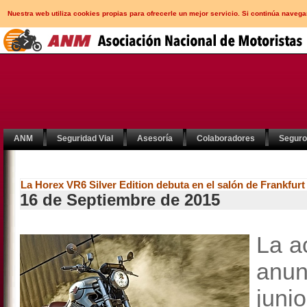
Nuestra web utiliza cookies propias para ofrecerle un mejor servicio. Si continúa nav
ANM
Seguridad Vial
Asesoría
Colaboradores
Segur
La Horex VR6 Silver Edition debuta en el salón de Frankfurt
16 de Septiembre de 2015
La a
anun
juni