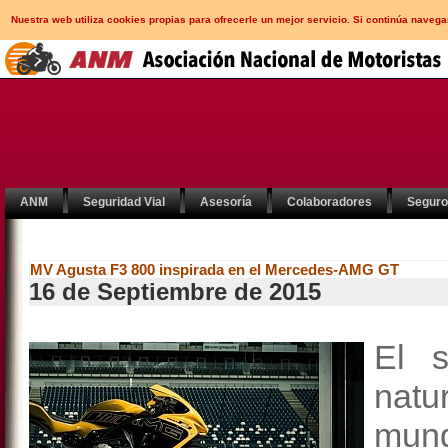
Nuestra web utiliza cookies propias para ofrecerle un mejor servicio. Si continúa nav
ANM
Seguridad Vial
Asesoría
Colaboradores
Segur
MV Agusta F3 800 inspirada en el Mercedes-AMG GT
16 de Septiembre de 2015
El s
nat
mund