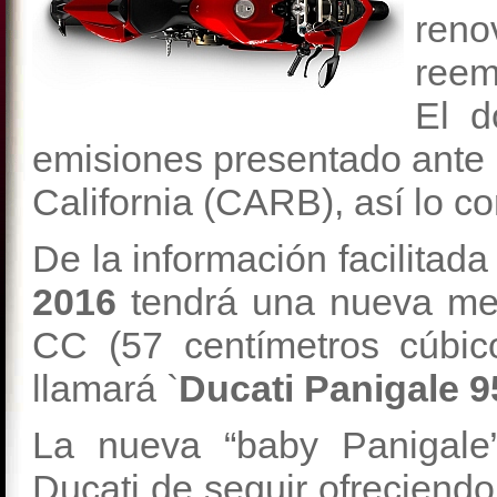
reno
reem
El d
emisiones presentado ante 
California (CARB), así lo co
De la información facilitad
2016
tendrá una nueva mec
CC (57 centímetros cúbic
llamará `
Ducati Panigale 9
La nueva “baby Panigale
Ducati de seguir ofreciendo