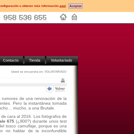
configuración u obtener más información
aquí
.
Contacto
Tienda
Voluntariado
Usted se encuentra en:
VOLUNTARIADO
 rumores de una renovación de la
tentes. Pero la instantánea tomada
mucho… mucho, a una Brutale.
de cara al 2016. Los fotógrafos de
ale 675
(¿800?) durante unos test
el tosco camuflaje, porque es una
por no hablar de la inconfundible