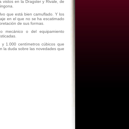
 vistos en la Dragster y Rivale, de
pingona.
alvo que está bien camuflado. Y los
laje en el que no se ha escatimado
erpretación de sus formas.
o mecánico o del equipamiento
sticadas.
s y 1.000 centímetros cúbicos que
en la duda sobre las novedades que