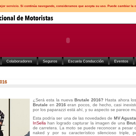
mejor servicio. Si continúa navegando, consideramos que acepta su uso. Puede cambiar la 
Colaboradores
Seguros
Escuela Conducción
Eventos
2016
¿Será esta la nueva
Brutale 2016?
Hasta ahora los
Brutale
en
2016
eran pocos, de hecho, casi inexis
por los paparazzi está ahí, y su aspecto se parece 
Esta podría ser una de las novedades de
MV Agusta
InSella
han logrado capturar la imagen de una
Brut
de carretera. La moto se puede reconocer a pesar d
naked y por su característico silencioso triple, 