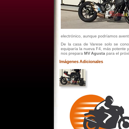
electrónico, aunque podríamos avent
De la casa de Varese solo se conoc
equiparía la nueva F4, más potente 
nos prepara
MV Agusta
para el pró
Imágenes Adicionales