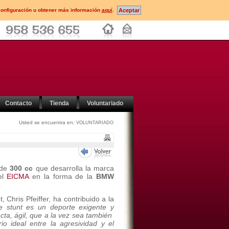
configuración u obtener más información
aquí
.
Contacto
Tienda
Voluntariado
Usted se encuentra en:
VOLUNTARIADO
 de
300 cc
que desarrolla la marca
el
EICMA
en la forma de la
BMW
Chris Pfeiffer, ha contribuido a la
de stunt es un deporte exigente y
cta, ágil, que a la vez sea también
io ideal entre la agresividad y el