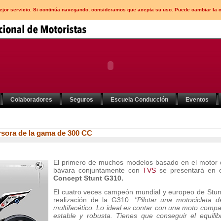
mejor servicio. Si continúa navegando, consideramos que acepta su uso. Puede cambiar la 
Colaboradores
Seguros
Escuela Conducción
Eventos
sora de la gama de 300 CC
El primero de muchos modelos basado en el motor
bávara conjuntamente con
TVS
se presentará en 
Concept Stunt G310.
El cuatro veces campeón mundial y europeo de Stunt, 
realización de la G310.
"Pilotar una motocicleta 
multifacético. Lo ideal es contar con una moto compa
estable y robusta. Tienes que conseguir el equilibr