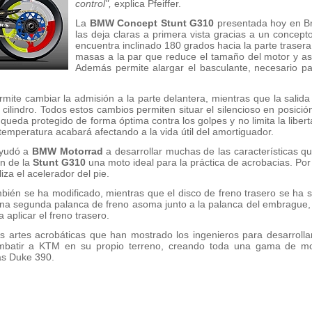
control",
explica Pfeiffer.
La
BMW Concept Stunt G310
presentada hoy en Br
las deja claras a primera vista gracias a un concepto
encuentra inclinado 180 grados hacia la parte trasera
masas a la par que reduce el tamaño del motor y ase
Además permite alargar el basculante, necesario p
permite cambiar la admisión a la parte delantera, mientras que la sali
 cilindro. Todos estos cambios permiten situar el silencioso en posición
queda protegido de forma óptima contra los golpes y no limita la liberta
mperatura acabará afectando a la vida útil del amortiguador.
 ayudó a
BMW Motorrad
a desarrollar muchas de las características q
en de la
Stunt G310
una moto ideal para la práctica de acrobacias. Por 
iza el acelerador del pie.
bién se ha modificado, mientras que el disco de freno trasero se ha s
Una segunda palanca de freno asoma junto a la palanca del embrague, 
 aplicar el freno trasero.
s artes acrobáticas que han mostrado los ingenieros para desarrolla
batir a KTM en su propio terreno, creando toda una gama de mo
as Duke 390.