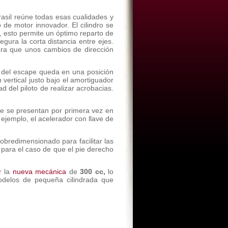
asil reúne todas esas cualidades y
 de motor innovador. El cilindro se
, esto permite un óptimo reparto de
gura la corta distancia entre ejes.
ara que unos cambios de dirección
da del escape queda en una posición
 vertical justo bajo el amortiguador
d del piloto de realizar acrobacias.
ue se presentan por primera vez en
ejemplo, el acelerador con llave de
obredimensionado para facilitar las
para el caso de que el pie derecho
r la
nueva mecánica
de
300 cc,
lo
delos de pequeña cilindrada que