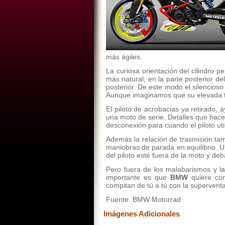
más ágiles.
La curiosa orientación del cilindro 
más natural, en la parte posterior del
posterior. De este modo el silencioso 
Aunque imaginamos que su elevada te
El piloto de acrobacias ya retirado,
una moto de serie. Detalles que hac
desconexión para cuando el piloto util
Además la relación de trasmisión tam
maniobras de parada en equilibrio. 
del piloto esté fuera de la moto y deba
Pero fuera de los malabarismos y la
importante es que
BMW
quiere com
compitan de tú a tú con la supervent
Fuente: BMW Motorrad
Imágenes Adicionales