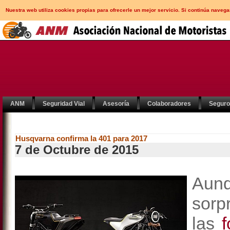
Nuestra web utiliza cookies propias para ofrecerle un mejor servicio. Si continúa nav
ANM
Seguridad Vial
Asesoría
Colaboradores
Segur
Husqvarna confirma la 401 para 2017
7 de Octubre de 2015
Aunq
sorp
las
f