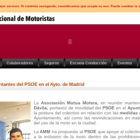
mejor servicio. Si continúa navegando, consideramos que acepta su uso. Puede cambiar la 
Colaboradores
Seguros
Escuela Conducción
Eventos
tantes del PSOE en el Ayto. de Madrid
La
Asociación Mutua Motera,
en reunión manten
Dávila,
portavoz de movilidad del
PSOE
en el
Ayunt
la postura del colectivo en relación con las
medidas 
Ayuntamiento, así como las reivindicaciones en mat
del uso de la moto en la ciudad.
La
AMM
ha propuesto al
PSOE
que apoye al colectiv
a la inclusión de la moto dentro de las prohibicio