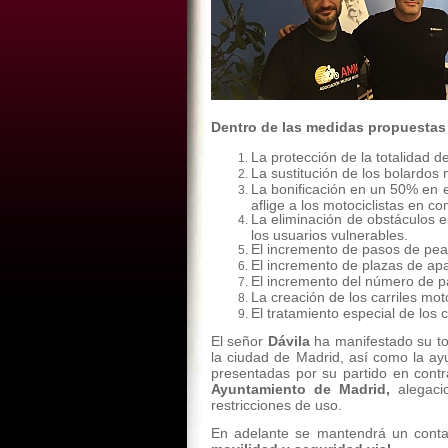
Dentro de las medidas propuestas s
La protección de la totalidad 
La sustitución de los bolardos 
La bonificación en un 50% en e
aflige a los motociclistas en c
La eliminación de obstáculos en
los usuarios vulnerables.
El incremento de pasos de pea
El incremento de plazas de ap
El incremento del número de 
La creación de los carriles mot
El tratamiento especial de los
El señor
Dávila
ha manifestado su tot
la ciudad de Madrid, así como la a
presentadas por su partido en contr
Ayuntamiento de Madrid,
alegaci
restricciones de uso.
En adelante se mantendrá un contac