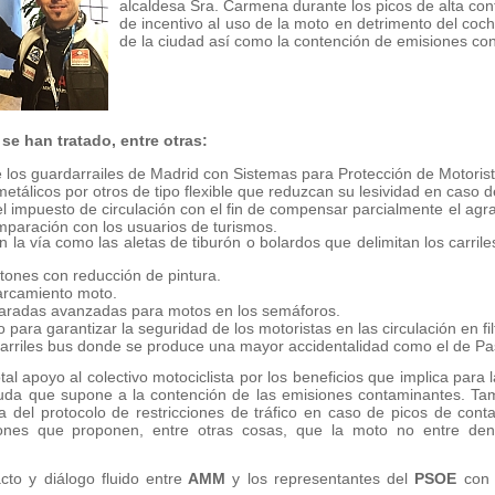
alcaldesa Sra. Carmena durante los picos de alta co
de incentivo al uso de la moto en detrimento del coch
de la ciudad así como la contención de emisiones co
e han tratado, entre otras:
de los guardarrailes de Madrid con Sistemas para Protección de Motoris
metálicos por otros de tipo flexible que reduzcan su lesividad en caso 
l impuesto de circulación con el fin de compensar parcialmente el ag
omparación con los usuarios de turismos.
 la vía como las aletas de tiburón o bolardos que delimitan los carriles
tones con reducción de pintura.
arcamiento moto.
paradas avanzadas para motos en los semáforos.
o para garantizar la seguridad de los motoristas en las circulación en f
 carriles bus donde se produce una mayor accidentalidad como el de Pa
al apoyo al colectivo motociclista por los beneficios que implica para
yuda que supone a la contención de las emisiones contaminantes. Tam
a del protocolo de restricciones de tráfico en caso de picos de con
ones que proponen, entre otras cosas, que la moto no entre den
to y diálogo fluido entre
AMM
y los representantes del
PSOE
con 