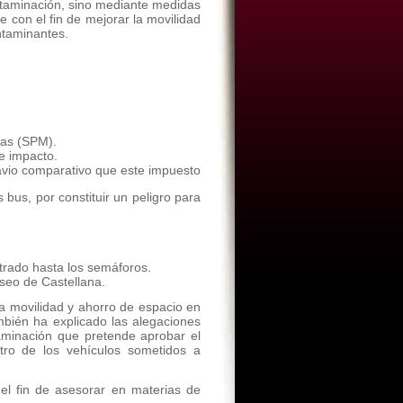
ntaminación, sino mediante medidas
e con el fin de mejorar la movilidad
ntaminantes.
tas (SPM).
de impacto.
ravio comparativo que este impuesto
 bus, por constituir un peligro para
iltrado hasta los semáforos.
seo de Castellana.
 la movilidad y ahorro de espacio en
bién ha explicado las alegaciones
taminación que pretende aprobar el
tro de los vehículos sometidos a
el fin de asesorar en materias de