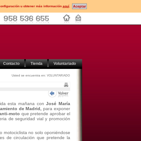
configuración u obtener más información
aquí
.
Contacto
Tienda
Voluntariado
Usted se encuentra en:
VOLUNTARIADO
ida esta mañana con
José María
amiento de Madrid,
para exponer
anti-moto
que pretende aprobar el
eria de seguridad vial y promoción
o motociclista no solo oponiéndose
nes de circulación que pretende la