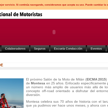
mejor servicio. Si continúa navegando, consideramos que acepta su uso. Puede cambiar la 
Colaboradores
Seguros
Escuela Conducción
Eventos
DE
El próximo Salón de la Moto de Milán (
EICMA 2015
)
de
Montesa
en 25 años. Enfocado específicamente par
un número más amplio de usuarios más allá de los
concepto off-road orientado a disfrutar del entorn
diversión.
Montesa celebra sus 70 años de historia con el l
que ya pudimos ver hace unos meses, y ahora con e