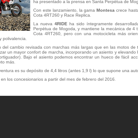
ha presentado a la prensa en Santa Perpètua de Mog
Con este lanzamiento, la gama
Montesa
crece hast
Cota 4RT260 y Race Replica.
La nueva
4RIDE
ha sido íntegramente desarrollad
Perpètua de Mogoda, y mantiene la mecánica de 4 t
Cota 4RT260, pero con una motocicleta más orien
y polivalencia.
n del cambio revisada con marchas más largas que en las motos de t
ar un mayor confort de marcha, incorporando un asiento y elevando la
rtiguador). Bajo el asiento podemos encontrar un hueco de fácil acc
eto más.
aventura es su depósito de 4,4 litros (antes 1,9 l) lo que supone una a
 en los concesionarios a partir del mes de febrero del 2016.