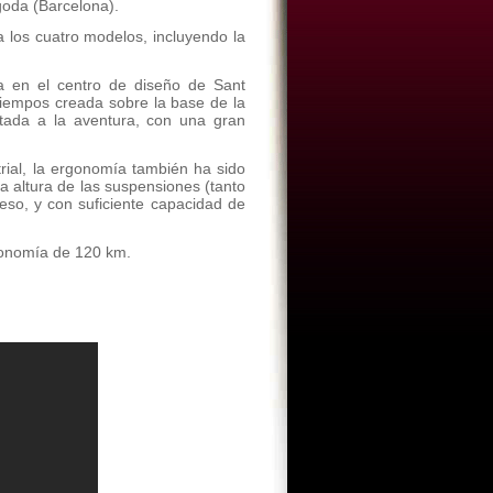
oda (Barcelona).
a los cuatro modelos, incluyendo la
a en el centro de diseño de Sant
iempos creada sobre la base de la
tada a la aventura, con una gran
rial, la ergonomía también ha sido
 altura de las suspensiones (tanto
eso, y con suficiente capacidad de
utonomía de 120 km.