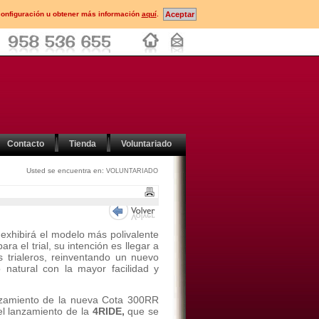
configuración u obtener más información
aquí
.
Contacto
Tienda
Voluntariado
Usted se encuentra en:
VOLUNTARIADO
 exhibirá el modelo más polivalente
a el trial, su intención es llegar a
 trialeros, reinventando un nuevo
o natural con la mayor facilidad y
anzamiento de la nueva Cota 300RR
l lanzamiento de la
4RIDE,
que se