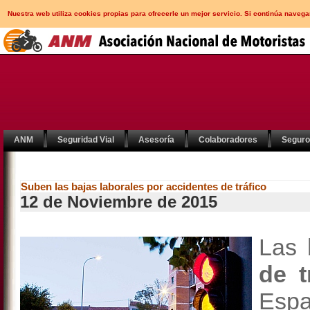
Nuestra web utiliza cookies propias para ofrecerle un mejor servicio. Si continúa nav
ANM
Seguridad Vial
Asesoría
Colaboradores
Segur
Suben las bajas laborales por accidentes de tráfico
12 de Noviembre de 2015
Las
de t
Esp