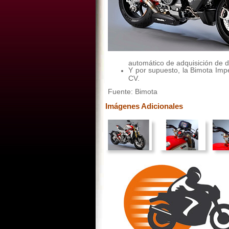
automático de adquisición de 
Y por supuesto, la Bimota Impe
CV.
Fuente: Bimota
Imágenes Adicionales