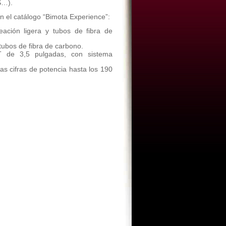
S…).
n el catálogo “Bimota Experience”:
eación ligera y tubos de fibra de
tubos de fibra de carbono.
T de 3,5 pulgadas, con sistema
as cifras de potencia hasta los 190