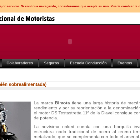
mejor servicio. Si continúa navegando, consideramos que acepta su uso. Puede cambiar la 
Colaboradores
Seguros
Escuela Conducción
Eventos
ién sobrealimentada)
La marca
Bimota
tiene una larga historia de mecán
rendimiento y por su reorientación a la denominació
el motor DS Testastretta 11º de la Diavel consigue co
de potencia.
La novísima naked cuenta con una horquilla inve
estructura nada tradicional de acero al cromo te
metalizado, que se complementa con todo el arsenal 