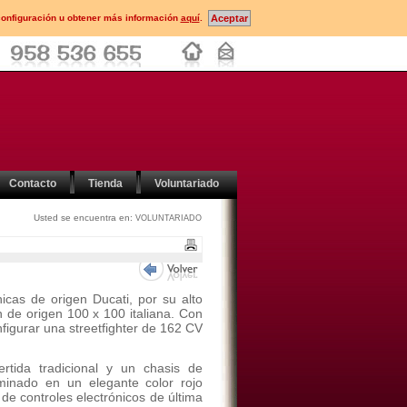
configuración u obtener más información
aquí
.
Contacto
Tienda
Voluntariado
Usted se encuentra en:
VOLUNTARIADO
icas de origen Ducati, por su alto
n de origen 100 x 100 italiana. Con
nfigurar una streetfighter de 162 CV
rtida tradicional y un chasis de
rminado en un elegante color rojo
de controles electrónicos de última