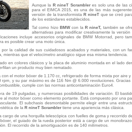
Aunque la
R nineT Scrambler
es solo una de las 
para el EIMCA 2015, es una de las más sugerentes,
versión de la transformista
R nineT
que se creó para
de los estándares establecidos.
Tal como hizo
BMW
con la
R nineT,
también se ofr
alternativas para modificar creativamente la versió
ficaciones incluye accesorios originales de BMW Motorrad, pero ta
ra es posible crear una moto única.
 por la calidad de sus cuidadosos acabados y materiales, con un fa
sta, mientras que el velocímetro analógico sigue esa misma tendencia.
ntado en colores clásicos y la placa de aluminio montada en el lado d
erfilan un producto muy bien rematado.
con el motor bóxer de 1.170 cc, refrigerado de forma mixta por aire y
rpm, y su par máximo es de 116 Nm @ 6.000 revoluciones. Gracias 
l combustible, cumple con las normas anticontaminación Euro4.
era de 19 pulgadas, y numerosas posibilidades de variación. El basti
ye al motor bóxer como elemento portante. Está compuesto por una part
asculante. El subchasis desmontable permite elegir entre una estru
estética de la
R nineT Scrambler
tiene una apariencia más clásica.
a cargo de una horquilla telescópica con fuelles de goma y recorrido d
bóxer, el guiado de la rueda posterior está a cargo de un monobrazo
ón. El recorrido de la amortiguación es de 140 milímetros.