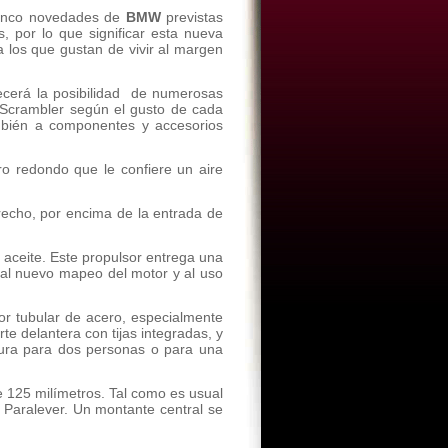
cinco novedades de
BMW
previstas
 por lo que significar esta nueva
 los que gustan de vivir al margen
ecerá la posibilidad de numerosas
n Scrambler según el gusto de cada
mbién a componentes y accesorios
ro redondo que le confiere un aire
erecho, por encima de la entrada de
 aceite. Este propulsor entrega una
al nuevo mapeo del motor y al uso
dor tubular de acero, especialmente
e delantera con tijas integradas, y
ctura para dos personas o para una
e 125 milímetros. Tal como es usual
 Paralever. Un montante central se