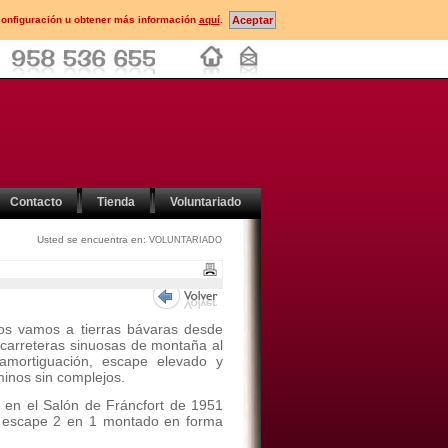
configuración u obtener más información
aquí
.
Contacto
Tienda
Voluntariado
Usted se encuentra en:
VOLUNTARIADO
s vamos a tierras bávaras desde
carreteras sinuosas de montaña al
amortiguación, escape elevado y
inos sin complejos.
en el Salón de Fráncfort de 1951
l escape 2 en 1 montado en forma