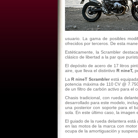
usuario. La gama de posibles modi
ofrecidos por terceros. De esta mane
Estéticamente, la Scrambler destaca
clásico de libertad a la par que puri
El depósito de acero de 17 litros pi
aire, que lleva el distintivo
R nineT,
p
La
R nineT Scrambler
está equipada 
potencia máxima de 110 CV @ 7.750 
de un filtro de carbón activo para e
Chasis tradicional, con rueda delant
desarrollado para este modelo, inclu
una posterior con soporte para el b
sola. En este último caso, la imagen 
El guiado de la rueda delantera está 
en las motos de la marca con motor 
ocupa de la amortiguación y suspensi