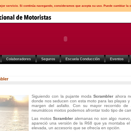
mejor servicio. Si continúa navegando, consideramos que acepta su uso. Puede cambiar la 
Colaboradores
Seguros
Escuela Conducción
Eventos
bler
Siguiendo con la pujante moda
Scrambler
ahora no
donde nos seducen con esta moto para las playas y 
margen del asfalto. Con su mayor recorrido de 
neumáticos mixtos podemos afrontar todo tipo de cam
Las motos
Scrambler
alemanas no son algo nuevo, 
apareció una versión de la R68 que ya montaba e
elevada, un accesorio que se ofrecía en opción.