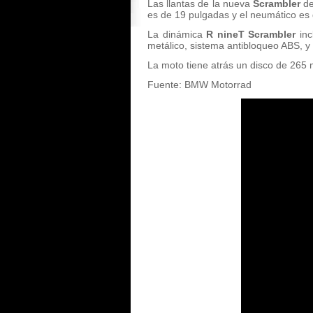
Las llantas de la nueva
Scrambler
d
es de 19 pulgadas y el neumático es 
La dinámica
R nineT Scrambler
inc
metálico, sistema antibloqueo ABS, y
La moto tiene atrás un disco de 265 
Fuente: BMW Motorrad