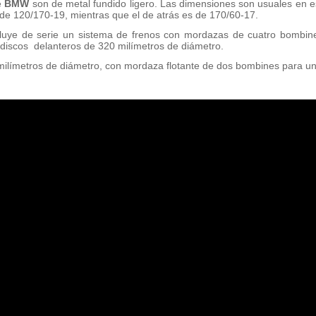
e
BMW
son de metal fundido ligero. Las dimensiones son usuales en est
de 120/170-19, mientras que el de atrás es de 170/60-17.
luye de serie un sistema de frenos con mordazas de cuatro bombine
 discos delanteros de 320 milímetros de diámetro.
milímetros de diámetro, con mordaza flotante de dos bombines para un