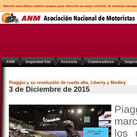
Nuestra web utiliza cookies propias para ofrecerle un mejor servicio. Si continúa nav
ANM
Seguridad Vial
Asesoría
Colaboradores
Segur
Piaggio y su revolución de rueda alta, Liberty y Medley
3 de Diciembre de 2015
Piag
marc
los 